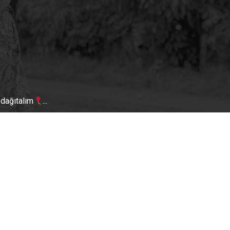
 dağıtalım
...