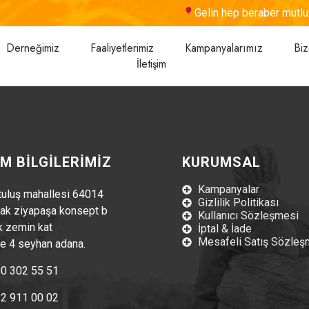
Gelin hep beraber mutlul
Derneğimiz
Faaliyetlerimiz
Kampanyalarımız
Biz
İletişim
İM BİLGİLERİMİZ
KURUMSAL
Kampanyalar
tuluş mahallesi 64014
Gizlilik Politikası
ak ziyapaşa konsept b
Kullanıcı Sözleşmesi
k zemin kat
İptal & İade
Mesafeli Satış Sözleş
re 4 seyhan adana.
0 302 55 51
2 911 00 02