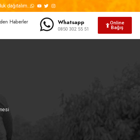
uk dağıtalım...
den Haberler
Whatsapp
Online
Bağış
0850 302 55 51
mesi