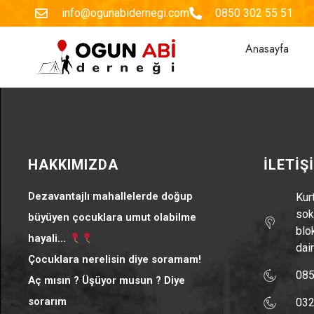
info@ogunabidernegi.com
0850 302 55 51
Anasayfa
HAKKIMIZDA
İLETİŞ
Dezavantajlı mahallelerde doğup
Kur
sok
büyüyen çocuklara umut olabilme
blo
hayali...
dai
Çocuklara nerelisin diye soramam!
085
Aç mısın ? Üşüyor musun ? Diye
sorarım
032