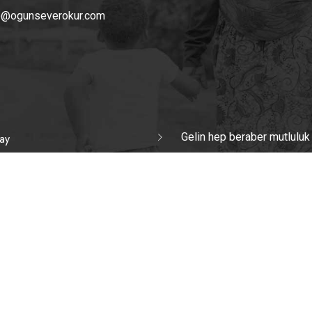
o@ogunseverokur.com
Gelin hep beraber mutluluk
ay